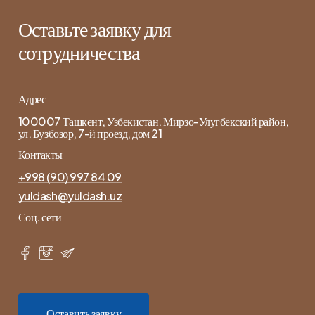
Оставьте заявку для
сотрудничества
Адрес
100007 Ташкент, Узбекистан. Мирзо-Улугбекский район,
ул. Бузбозор, 7-й проезд, дом 21
Контакты
+998 (90) 997 84 09
yuldash@yuldash.uz
Соц. сети
О
с
т
а
в
и
т
ь
з
а
я
в
к
у