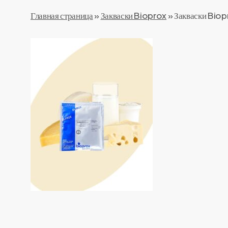
Главная страница
»
Закваски Bioprox
»
Закваски Biop