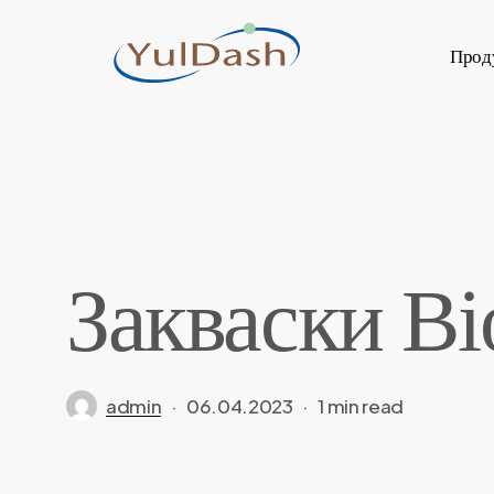
Skip
to
Прод
main
content
Закваски Bi
admin
06.04.2023
1 min read