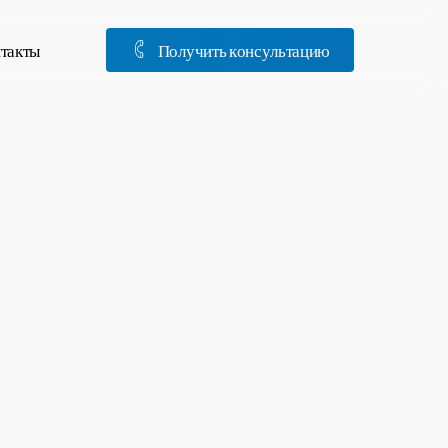
такты
П
о
л
у
ч
и
т
ь
к
о
н
с
у
л
ь
т
а
ц
и
ю