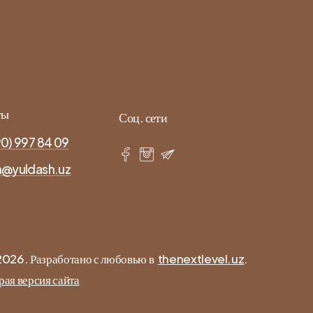
ты
Соц. сети
0) 997 84 09
h@yuldash.uz
2026
. Разработано с любовью в
thenextlevel.uz
.
рая версия сайта