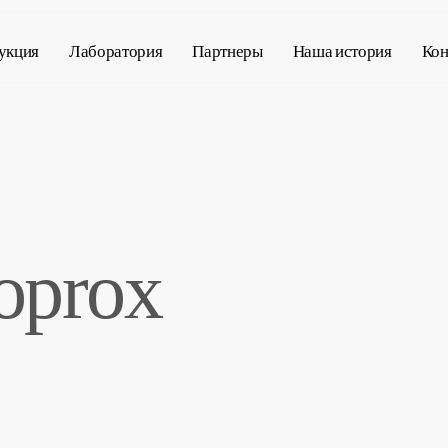
укция
Лаборатория
Партнеры
Наша история
Кон
oprox