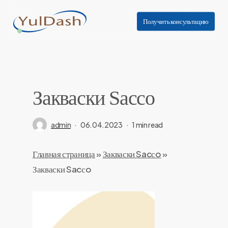
Skip
to
Получить консультацию
main
content
Закваски Sacсo
admin
06.04.2023
1 min read
Главная страница
»
Закваски Sacсo
»
Закваски Sacсo