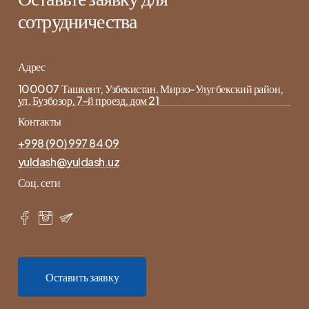
сотрудничества
Адрес
100007 Ташкент, Узбекистан. Мирзо-Улугбекский район,
ул. Бузбозор, 7-й проезд, дом 21
Контакты
+998 (90) 997 84 09
yuldash@yuldash.uz
Соц. сети
О
с
т
а
в
и
т
ь
з
а
я
в
к
у