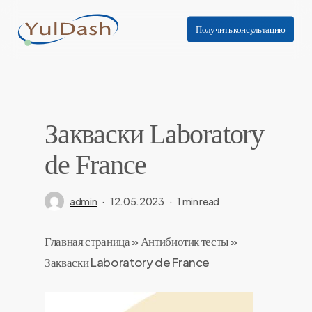
Skip
to
Получить консультацию
main
content
Закваски Laboratory
de France
admin
12.05.2023
1 min read
Главная страница
»
Антибиотик тесты
»
Закваски Laboratory de France