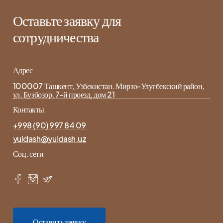
Оставьте заявку для
сотрудничества
Адрес
100007 Ташкент, Узбекистан. Мирзо-Улугбекский район,
ул. Бузбозор, 7-й проезд, дом 21
Контакты
+998 (90) 997 84 09
yuldash@yuldash.uz
Соц. сети
О
с
т
а
в
и
т
ь
з
а
я
в
к
у