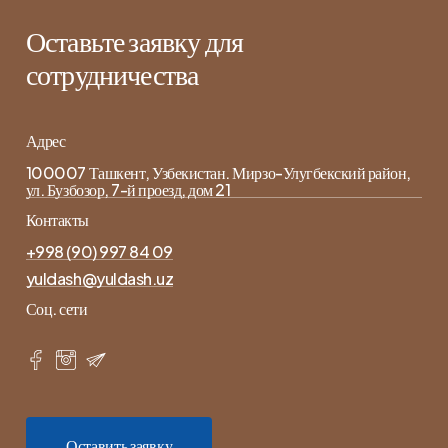
Оставьте заявку для
сотрудничества
Адрес
100007 Ташкент, Узбекистан. Мирзо-Улугбекский район,
ул. Бузбозор, 7-й проезд, дом 21
Контакты
+998 (90) 997 84 09
yuldash@yuldash.uz
Соц. сети
О
с
т
а
в
и
т
ь
з
а
я
в
к
у